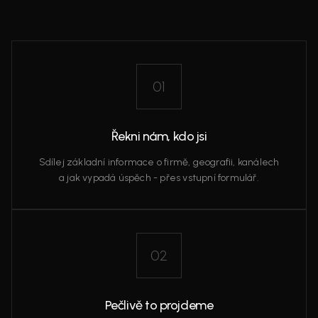
01
Řekni nám, kdo jsi
Sdílej základní informace o firmě, geografii, kanálech
a jak vypadá úspěch - přes vstupní formulář.
02
Pečlivě to projdeme