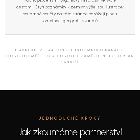
napříč placenými, organickými i cross‑network
cestami. Čtyři poznámky k zemím výše jsou ilustrace;
souhrnné součty na této stránce odrážejí plnou
kombinaci geografií × kanálů.
HLAVNÍ KPI Z GA4 KONSOLIDUJÍ MNOHO KANÁLŮ -
ILUSTRUJÍ MĚŘÍTKO A HUSTOTU ZÁMĚRU, NEJDE O PLÁN
KANÁLŮ.
JEDNODUCHÉ KROKY
Jak zkoumáme partnerství