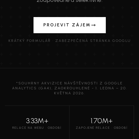
zodpovědně a selektivně.
PROJEVIT ZÁJEM
KRÁTKÝ FORMULÁŘ · ZABEZPEČENÁ STRÁNKA GOOGLU
*SOUHRNY AKVIZICE NÁVŠTĚVNOSTI Z GOOGLE
ANALYTICS (GA4), ZAOKROUHLENÉ - 1. LEDNA – 20.
KVĚTNA 2026.
3.33M+
1.70M+
RELACE NA WEBU · OBDOBÍ
ZAPOJENÉ RELACE · OBDOBÍ