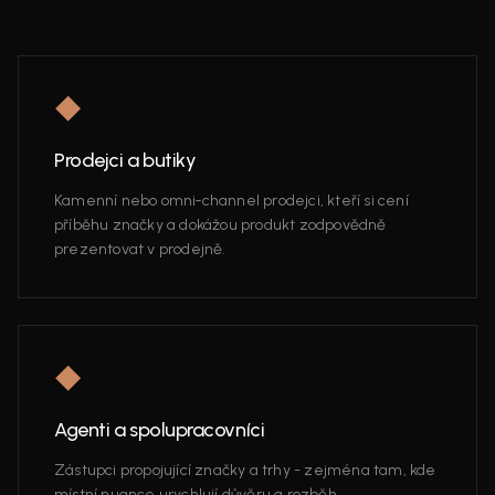
◆
Prodejci a butiky
Kamenní nebo omni‑channel prodejci, kteří si cení
příběhu značky a dokážou produkt zodpovědně
prezentovat v prodejně.
◆
Agenti a spolupracovníci
Zástupci propojující značky a trhy - zejména tam, kde
místní nuance urychlují důvěru a rozběh.