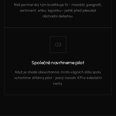
Náš partnerský tým kvalifikuje fit - mandát, geografii,
sortiment, etiku, logistiku - ještě před jakoukoli
obchodní debatou.
03
Společně navrhneme pilot
Když je shoda oboustranná, místo vágních slibů spolu
vytvoříme střídmý pilot - jasný rozsah, KPI a eskalační
cesty.