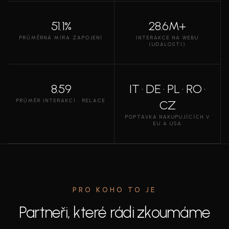
51.1%
28.6M+
PRŮMĚRNÁ MÍRA ZAPOJENÍ
INTERAKCE NA WEBU
(UDÁLOSTI)
8.59
IT · DE · PL · RO ·
PRŮMĚR INTERAKCÍ · RELACE
CZ
POPTÁVKA NAKUPUJÍCÍCH V
EU A USA
PRO KOHO TO JE
Partneři, které rádi zkoumáme