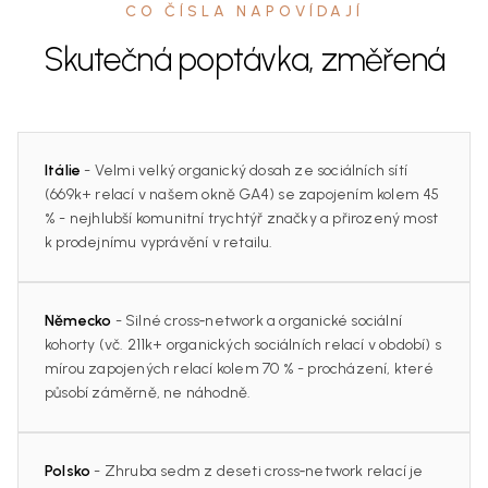
CO ČÍSLA NAPOVÍDAJÍ
Skutečná poptávka, změřená
Itálie
- Velmi velký organický dosah ze sociálních sítí
(669k+ relací v našem okně GA4) se zapojením kolem 45
% - nejhlubší komunitní trychtýř značky a přirozený most
k prodejnímu vyprávění v retailu.
Německo
- Silné cross‑network a organické sociální
kohorty (vč. 211k+ organických sociálních relací v období) s
mírou zapojených relací kolem 70 % - procházení, které
působí záměrně, ne náhodně.
Polsko
- Zhruba sedm z deseti cross‑network relací je