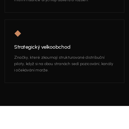
◆
Strategický velkoobchod
Značky, které zkoumají strukturované distribuční
piloty, když si na obou stranách sedí pozicování, kanály
i očekávání marže.