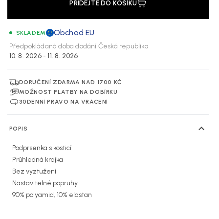
PŘIDEJTE DO KOŠÍKU
Obchod EU
SKLADEM
Předpokládaná doba dodání
Česká republika
10. 8. 2026 - 11. 8. 2026
DORUČENÍ ZDARMA NAD 1700 KČ
MOŽNOST PLATBY NA DOBÍRKU
30DENNÍ PRÁVO NA VRÁCENÍ
POPIS
• Podprsenka s kosticí
• Průhledná krajka
• Bez vyztužení
• Nastavitelné popruhy
• 90% polyamid, 10% elastan