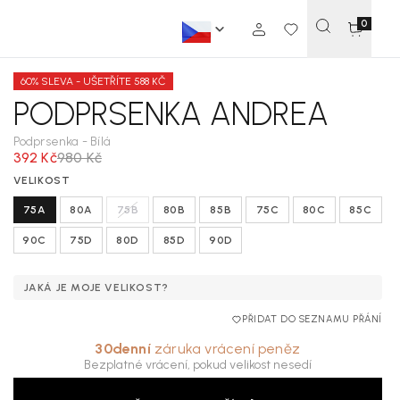
0
60% SLEVA - UŠETŘÍTE 588 KČ
PODPRSENKA ANDREA
Podprsenka - Bílá
392 Kč
980 Kč
VELIKOST
75A
80A
75B
80B
85B
75C
80C
85C
90C
75D
80D
85D
90D
JAKÁ JE MOJE VELIKOST?
PŘIDAT DO SEZNAMU PŘÁNÍ
30denní
záruka vrácení peněz
Bezplatné vrácení, pokud velikost nesedí