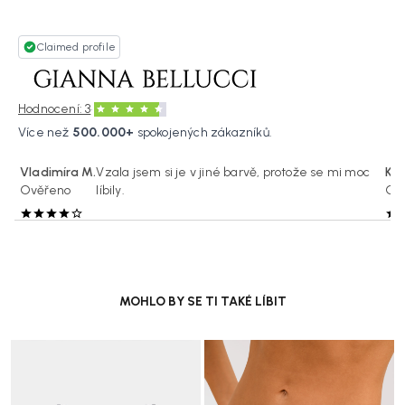
Claimed profile
·
Hodnocení: 3
Více než
500.000+
spokojených zákazníků.
Vladimíra M.
Vzala jsem si je v jiné barvě, protože se mi moc
Klá
Ověřeno
líbily.
Ov
MOHLO BY SE TI TAKÉ LÍBIT