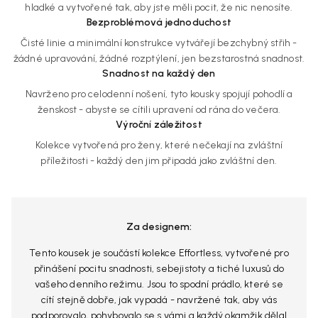
hladké a vytvořené tak, aby jste měli pocit, že nic nenosíte.
Bezproblémová jednoduchost
Čisté linie a minimální konstrukce vytvářejí bezchybný střih -
žádné upravování, žádné rozptýlení, jen bezstarostná snadnost.
Snadnost na každý den
Navrženo pro celodenní nošení, tyto kousky spojují pohodlí a
ženskost - abyste se cítili upravení od rána do večera.
Výroční záležitost
Kolekce vytvořená pro ženy, které nečekají na zvláštní
příležitosti - každý den jim připadá jako zvláštní den.
Za designem:
Tento kousek je součástí kolekce Effortless, vytvořené pro
přinášení pocitu snadnosti, sebejistoty a tiché luxusů do
vašeho denního režimu. Jsou to spodní prádlo, které se
cítí stejně dobře, jak vypadá - navržené tak, aby vás
podporovalo, pohybovalo se s vámi a každý okamžik dělal