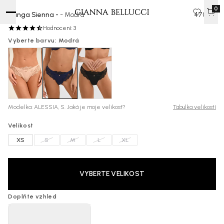
0
Tanga Sienna -
- Modrá
470 Kč
Hodnocení: 3
Vyberte barvu: Modrá
Modelka: ALESSIA, S. Jaká je moje velikost?
Tabulka velikostí
Velikost
XS
S
M
L
XL
VYBERTE VELIKOST
Doplňte vzhled