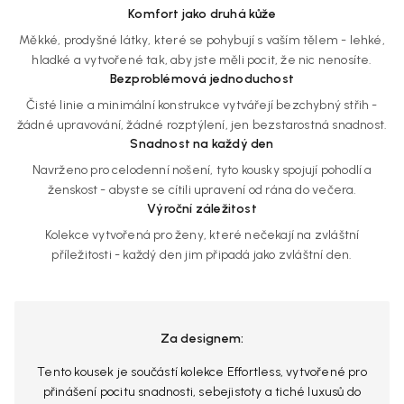
Komfort jako druhá kůže
Měkké, prodyšné látky, které se pohybují s vaším tělem - lehké,
hladké a vytvořené tak, aby jste měli pocit, že nic nenosíte.
Bezproblémová jednoduchost
Čisté linie a minimální konstrukce vytvářejí bezchybný střih -
žádné upravování, žádné rozptýlení, jen bezstarostná snadnost.
Snadnost na každý den
Navrženo pro celodenní nošení, tyto kousky spojují pohodlí a
ženskost - abyste se cítili upravení od rána do večera.
Výroční záležitost
Kolekce vytvořená pro ženy, které nečekají na zvláštní
příležitosti - každý den jim připadá jako zvláštní den.
Za designem:
Tento kousek je součástí kolekce Effortless, vytvořené pro
přinášení pocitu snadnosti, sebejistoty a tiché luxusů do