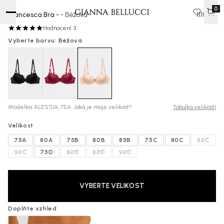
0
Francesca Bra -
- Béžová
1110 Kč
Hodnocení: 3
Vyberte barvu: Béžová
Modelka: ALESSIA, 75A. Jaká je moje velikost?
Tabulka velikostí
Velikost
75A
80A
75B
80B
85B
75C
80C
85C
90C
75D
80D
85D
90D
VYBERTE VELIKOST
Doplňte vzhled