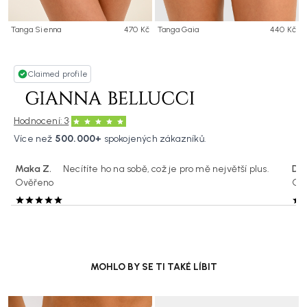
Tanga Sienna
470 Kč
Tanga Gaia
440 Kč
Claimed profile
·
Hodnocení: 3
Více než
500.000+
spokojených zákazníků.
Maka Z.
Necítíte ho na sobě, což je pro mě největší plus.
Dar
Ověřeno
Ov
MOHLO BY SE TI TAKÉ LÍBIT