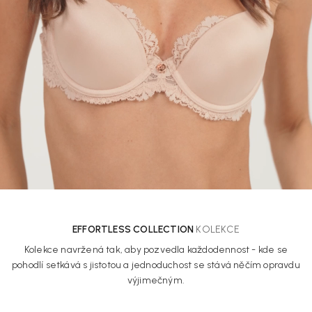
EFFORTLESS COLLECTION
KOLEKCE
Kolekce navržená tak, aby pozvedla každodennost - kde se
pohodlí setkává s jistotou a jednoduchost se stává něčím opravdu
výjimečným.