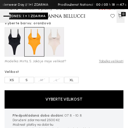
derwear Day // 1+1 ZDARMA
·
Prodlouženo! National Underwear Day // 1+1
00
d
05
h
18
m
46
s
Electra -
Jednodílné plavky - oranžová
550 Kč
1100 Kč
0
DNES: 1 + 1 ZDARMA
Vyberte barvu: oranžová
Modelka: Mirta, S. Jaká je moje velikost?
Tabulka velikostí
Velikost
XS
S
M
L
XL
VYBERTE VELIKOST
Předpokládaná doba dodání:
07. 8. - 10. 8.
Doručení zdarma nad 2500 Kč
Možnost platby na dobírku