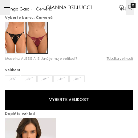
0
Tanga Gaia -
- Červená
440 Kč
Vyberte barvu: Červená
Modelka: ALESSIA, S. Jaká je moje velikost?
Tabulka velikostí
Velikost
XS
S
M
L
XL
VYBERTE VELIKOST
Doplňte vzhled