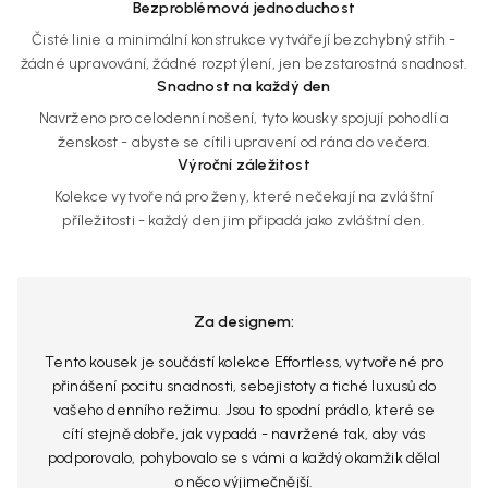
Bezproblémová jednoduchost
Čisté linie a minimální konstrukce vytvářejí bezchybný střih -
žádné upravování, žádné rozptýlení, jen bezstarostná snadnost.
Snadnost na každý den
Navrženo pro celodenní nošení, tyto kousky spojují pohodlí a
ženskost - abyste se cítili upravení od rána do večera.
Výroční záležitost
Kolekce vytvořená pro ženy, které nečekají na zvláštní
příležitosti - každý den jim připadá jako zvláštní den.
Za designem:
Tento kousek je součástí kolekce Effortless, vytvořené pro
přinášení pocitu snadnosti, sebejistoty a tiché luxusů do
vašeho denního režimu. Jsou to spodní prádlo, které se
cítí stejně dobře, jak vypadá - navržené tak, aby vás
podporovalo, pohybovalo se s vámi a každý okamžik dělal
o něco výjimečnější.