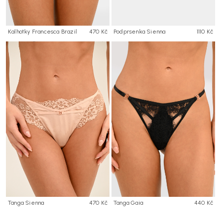
Kalhotky Francesca Brazil
470 Kč
Podprsenka Sienna
1110 Kč
Tanga Sienna
470 Kč
Tanga Gaia
440 Kč