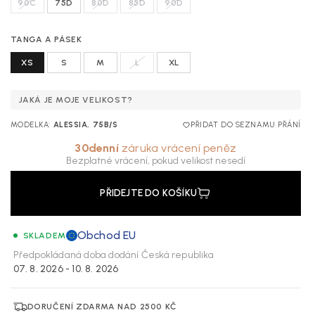
90C
75D
80D
85D
90D
TANGA A PÁSEK
XS
S
M
L
XL
JAKÁ JE MOJE VELIKOST?
MODELKA:
ALESSIA, 75B/S
PŘIDAT DO SEZNAMU PŘÁNÍ
30denní
záruka vrácení peněz
Bezplatné vrácení, pokud velikost nesedí
PŘIDEJTE DO KOŠÍKU
Obchod EU
SKLADEM
Předpokládaná doba dodání
Česká republika
07. 8. 2026 - 10. 8. 2026
DORUČENÍ ZDARMA NAD 2500 KČ