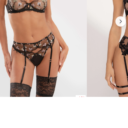
-40%
Gabriella
2050 Kč
1230 Kč