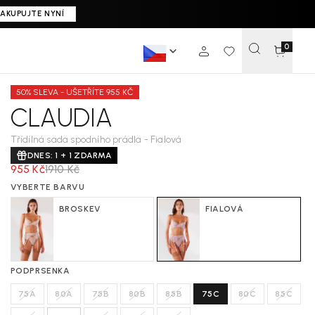
+1 ZDARMA
·
AKUPUJTE NYNÍ
0
50% SLEVA - UŠETŘÍTE 955 KČ
CLAUDIA
Třídílná sada spodního prádla - Fialová
DNES: 1 + 1 ZDARMA
955 Kč
1910 Kč
VYBERTE BARVU
BROSKEV
FIALOVÁ
PODPRSENKA
75A
80A
75B
80B
85B
75C
80C
85C