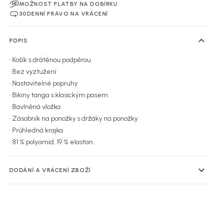
MOŽNOST PLATBY NA DOBÍRKU
30DENNÍ PRÁVO NA VRÁCENÍ
POPIS
• Košík s drátěnou podpěrou
• Bez vyztužení
• Nastavitelné popruhy
• Bikiny tanga s klasickým pasem
• Bavlněná vložka
• Zásobník na ponožky s držáky na ponožky
• Průhledná krajka
• 81 % polyamid, 19 % elastan.
DODÁNÍ A VRÁCENÍ ZBOŽÍ