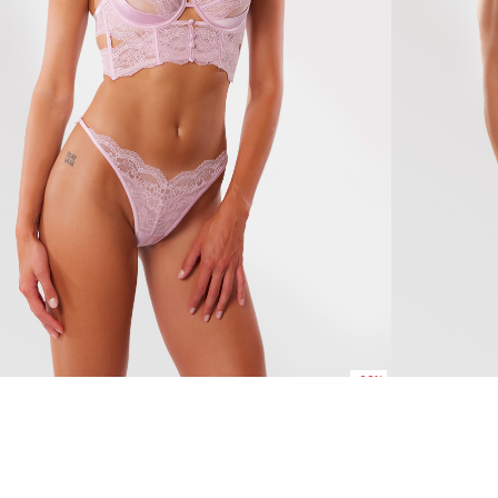
-30%
ia
Angelica
1570 Kč
1099 Kč