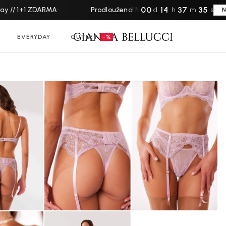
00
14
37
34
// 1+1 ZDARMA
·
Prodlouženo! National Underwear Day // 1
d
h
m
s
N
EVERYDAY
OUTLET
-%