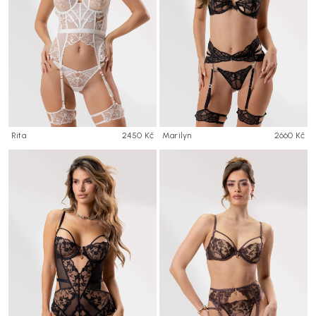
Rita
2450 Kč
Marilyn
2660 Kč