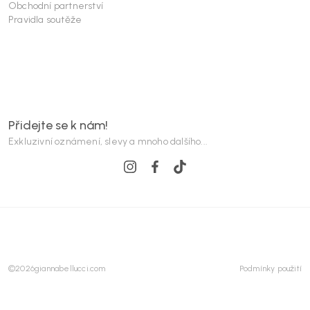
Obchodní partnerství
Pravidla soutěže
Přidejte se k nám!
Exkluzivní oznámení, slevy a mnoho dalšího...
©
2026
giannabellucci.com
Podmínky použití