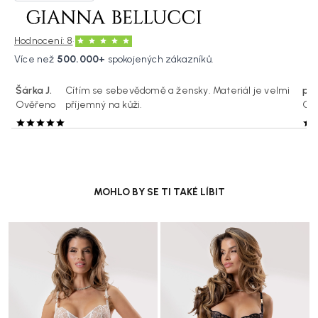
·
Hodnocení: 8
Více než
500.000+
spokojených zákazníků.
Šárka J.
Cítím se sebevědomě a žensky. Materiál je velmi
pav
Ověřeno
příjemný na kůži.
Ov
MOHLO BY SE TI TAKÉ LÍBIT