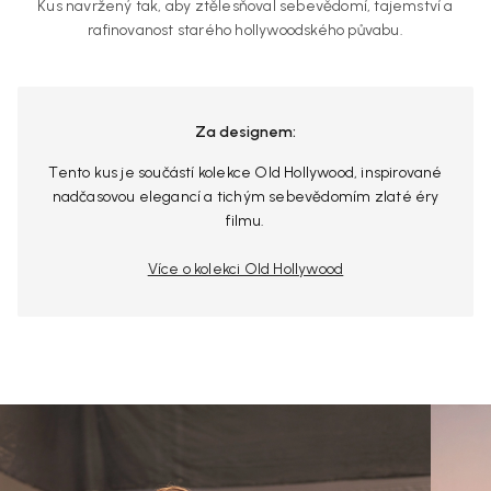
Kus navržený tak, aby ztělesňoval sebevědomí, tajemství a
rafinovanost starého hollywoodského půvabu.
Za designem:
Tento kus je součástí kolekce Old Hollywood, inspirované
nadčasovou elegancí a tichým sebevědomím zlaté éry
filmu.
Více o kolekci Old Hollywood