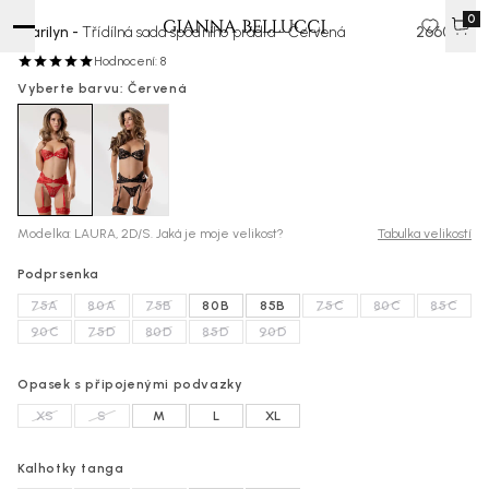
0
Marilyn -
Třídílná sada spodního prádla - Červená
2660 Kč
Hodnocení: 8
Vyberte barvu: Červená
Modelka: LAURA, 2D/S. Jaká je moje velikost?
Tabulka velikostí
Podprsenka
75A
80A
75B
80B
85B
75C
80C
85C
90C
75D
80D
85D
90D
Opasek s připojenými podvazky
XS
S
M
L
XL
Kalhotky tanga