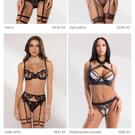
Hera
2450 Kč
Aphrodite
2540 Kč
Gabriella
1960 Kč
Podprsenka Luciana
1230 Kč