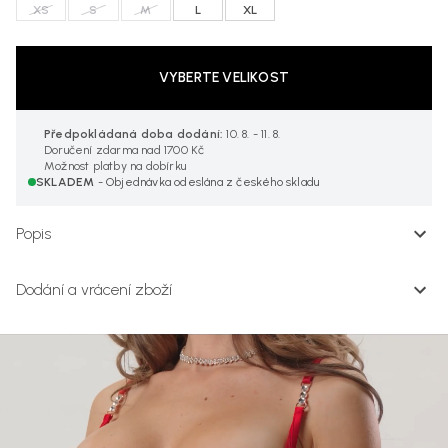
XS
S
M
L
XL
VYBERTE VELIKOST
Předpokládaná doba dodání:
10. 8. - 11. 8.
Doručení zdarma nad 1700 Kč
Možnost platby na dobírku
SKLADEM
- Objednávka odeslána z českého skladu
Popis
Dodání a vrácení zboží