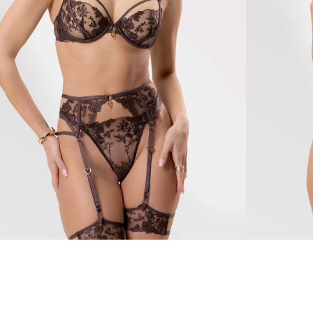
odite
Marilyn
445 zł