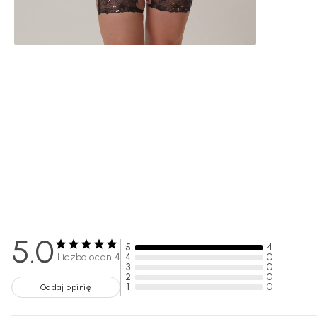
5.0
5
4
Liczba ocen
4
4
0
3
0
2
0
1
0
Oddaj opinię