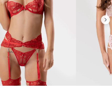
Aphrodite
465 zł