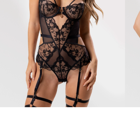
Hera
Aphr
430 zł