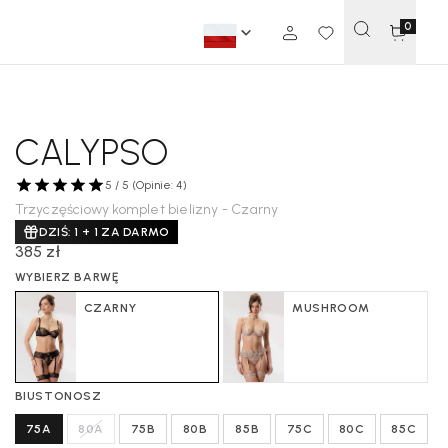
0
CALYPSO
5 / 5 (Opinie: 4)
Trzyczęściowy komplet bielizny - Czarny
DZIŚ: 1 + 1 ZA DARMO
385 zł
WYBIERZ BARWĘ
CZARNY
MUSHROOM
BIUSTONOSZ
75A
80A
75B
80B
85B
75C
80C
85C