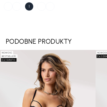
1
PODOBNE PRODUKTY
NOWOŚC
NOWOŚ
BESTSELLERY
1 + 1 GR
1 + 1 GRATIS