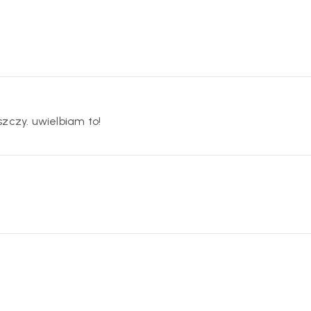
szczy. uwielbiam to!
o