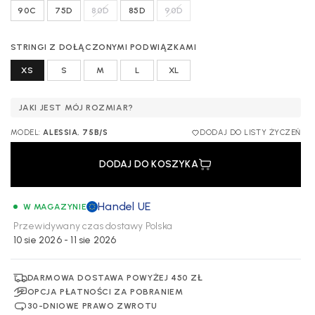
90C
75D
80D
85D
90D
STRINGI Z DOŁĄCZONYMI PODWIĄZKAMI
XS
S
M
L
XL
JAKI JEST MÓJ ROZMIAR?
MODEL:
ALESSIA, 75B/S
DODAJ DO LISTY ŻYCZEŃ
DODAJ DO KOSZYKA
Handel UE
W MAGAZYNIE
Przewidywany czas dostawy
Polska
10 sie 2026 - 11 sie 2026
DARMOWA DOSTAWA POWYŻEJ 450 ZŁ
OPCJA PŁATNOŚCI ZA POBRANIEM
30-DNIOWE PRAWO ZWROTU