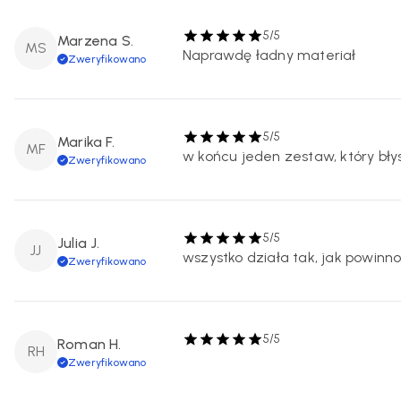
5/5
Marzena S.
MS
Naprawdę ładny materiał
Zweryfikowano
5/5
Marika F.
MF
w końcu jeden zestaw, który bły
Zweryfikowano
5/5
Julia J.
JJ
wszystko działa tak, jak powinn
Zweryfikowano
5/5
Roman H.
RH
Zweryfikowano